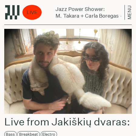
MENU
Jazz Power Shower:
LIVE
egas - Aurino
M. Takara + Carla Boregas - Aurin
Live from Jakiškių dvaras:
Bass
Breakbeat
Electro