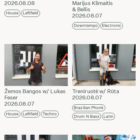
2026.08.08
Marijus Klimaitis
& Bellis
House
Leftfield
2026.08.07
Downtempo
Electronic
Žemos Bangos w/ Lukas
Treniruotė w/ Rūta
Feser
2026.08.07
2026.08.07
Brazilian Phonk
House
Leftfield
Techno
Drum N Bass
Latin