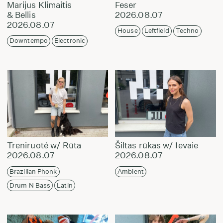
Marijus Klimaitis
Feser
& Bellis
2026.08.07
2026.08.07
House
Leftfield
Techno
Downtempo
Electronic
Treniruotė w/ Rūta
Šiltas rūkas w/ Ievaie
2026.08.07
2026.08.07
Brazilian Phonk
Ambient
Drum N Bass
Latin