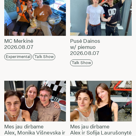
MC Merkinė
Pusė Dainos
2026.08.07
w/ piemuo
2026.08.07
Experimental
Talk Show
Talk Show
Mes jau dirbame
Mes jau dirbame
Alex, Monika Višnevska ir
Alex ir Sofija Laurušonytė