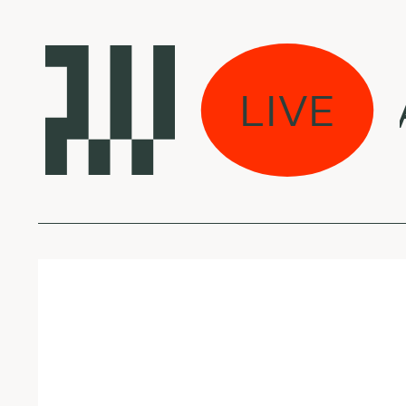
s jau dirbame w/ A
LIVE