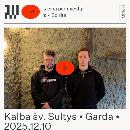
MENU
Laikas eina per miestą:
Laik
LIVE
Amara - Spirits
Amar
Kalba šv. Sultys • Garda •
2025.12.10