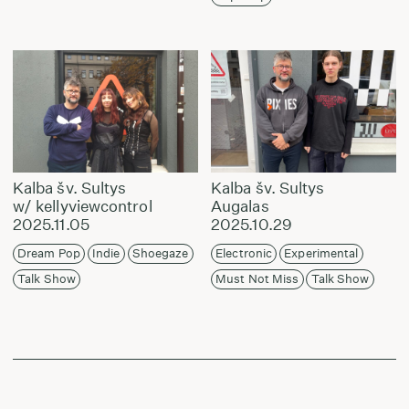
Kalba šv. Sultys
Kalba šv. Sultys
w/ kellyviewcontrol
Augalas
2025.11.05
2025.10.29
Dream Pop
Indie
Shoegaze
Electronic
Experimental
Talk Show
Must Not Miss
Talk Show