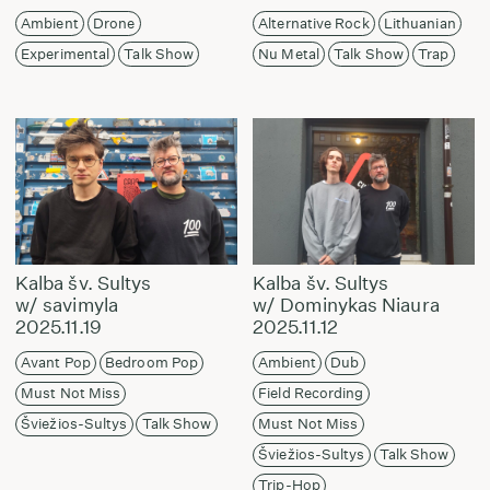
Ambient
Drone
Alternative Rock
Lithuanian
Experimental
Talk Show
Nu Metal
Talk Show
Trap
Kalba šv. Sultys
Kalba šv. Sultys
w/ savimyla
w/ Dominykas Niaura
2025.11.19
2025.11.12
Avant Pop
Bedroom Pop
Ambient
Dub
Must Not Miss
Field Recording
Šviežios-Sultys
Talk Show
Must Not Miss
Šviežios-Sultys
Talk Show
Trip-Hop