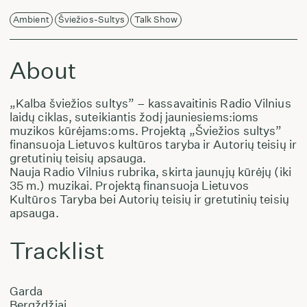
Ambient
Šviežios-Sultys
Talk Show
About
„Kalba šviežios sultys” – kassavaitinis Radio Vilnius
laidų ciklas, suteikiantis žodį jauniesiems:ioms
muzikos kūrėjams:oms. Projektą „Šviežios sultys”
finansuoja Lietuvos kultūros taryba ir Autorių teisių ir
gretutinių teisių apsauga.
Nauja Radio Vilnius rubrika, skirta jaunųjų kūrėjų (iki
35 m.) muzikai. Projektą finansuoja Lietuvos
Kultūros Taryba bei Autorių teisių ir gretutinių teisių
apsauga.
Tracklist
Garda
Bergždžiai