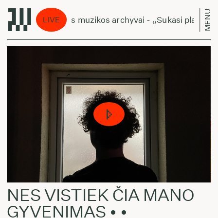
MENU
Lietuviškos muzikos archyvai - „Sukasi planetos“
LIVE
NES VISTIEK ČIA MANO
GYVENIMAS • •