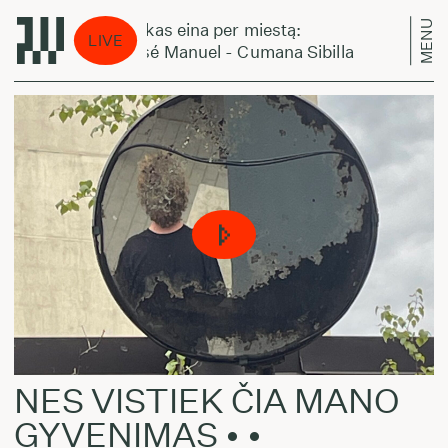
MENU
Laikas eina per miestą:
La
LIVE
José Manuel - Cumana Sibilla
Jo
NES VISTIEK ČIA MANO
GYVENIMAS • •