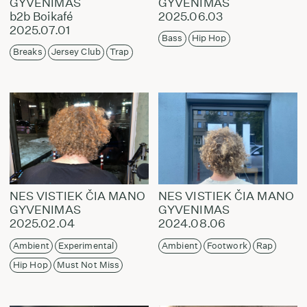
GYVENIMAS
GYVENIMAS
b2b Boikafé
2025.06.03
2025.07.01
Bass
Hip Hop
Breaks
Jersey Club
Trap
NES VISTIEK ČIA MANO
NES VISTIEK ČIA MANO
GYVENIMAS
GYVENIMAS
2025.02.04
2024.08.06
Ambient
Experimental
Ambient
Footwork
Rap
Hip Hop
Must Not Miss