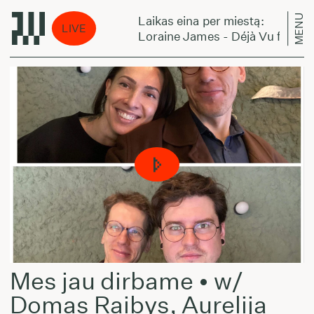
MENU
ą:
Laikas eina per miestą:
LIVE
Vu ft. RiTchie
Loraine James - Déjà Vu ft. RiTch
Mes jau dirbame • w/
Domas Raibys, Aurelija