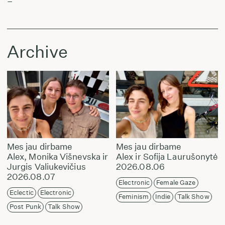
–
Archive
Mes jau dirbame
Mes jau dirbame
Alex, Monika Višnevska ir
Alex ir Sofija Laurušonytė
Jurgis Valiukevičius
2026.08.06
2026.08.07
Electronic
Female Gaze
Eclectic
Electronic
Feminism
Indie
Talk Show
Post Punk
Talk Show