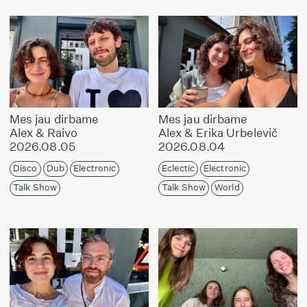
Mes jau dirbame
Mes jau dirbame
Alex & Raivo
Alex & Erika Urbelevič
2026.08.05
2026.08.04
Disco
Dub
Electronic
Eclectic
Electronic
Talk Show
Talk Show
World