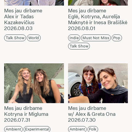
Mes jau dirbame
Mes jau dirbame
Alex ir Tadas
Eglė, Kotryna, Aurelija
Kazakevičius
Maknytė ir Inesa Brašiškė
2026.08.03
2026.08.01
Talk Show
World
Indie
Must Not Miss
Pop
Talk Show
Mes jau dirbame
Mes jau dirbame
Kotryna ir Migluma
w/ Alex & Greta Ona
2026.07.31
2026.07.30
Ambient
Experimental
Ambient
Folk