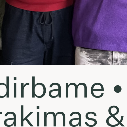
dirbame •
rakimas &