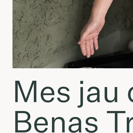
Mes jau 
Benas T