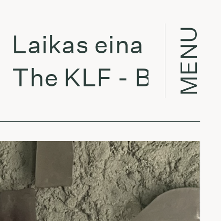
MENU
aikas eina per mies
he KLF - Baltimore 