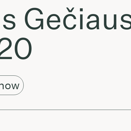
s Gečiaus
.20
Show