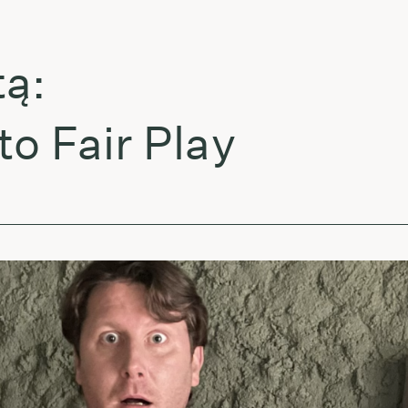
L
Fair Play
T