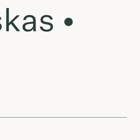
kas •