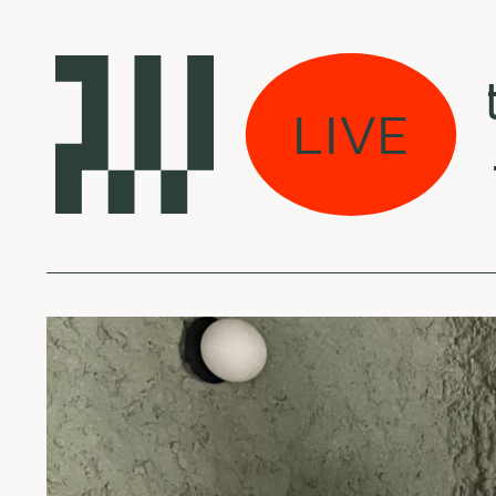
as eina per miestą:
LIVE
KLF - Baltimore to 