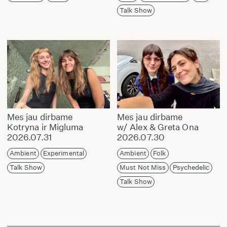
Talk Show
Mes jau dirbame
Mes jau dirbame
Kotryna ir Migluma
w/ Alex & Greta Ona
2026.07.31
2026.07.30
Ambient
Experimental
Ambient
Folk
Talk Show
Must Not Miss
Psychedelic
Talk Show