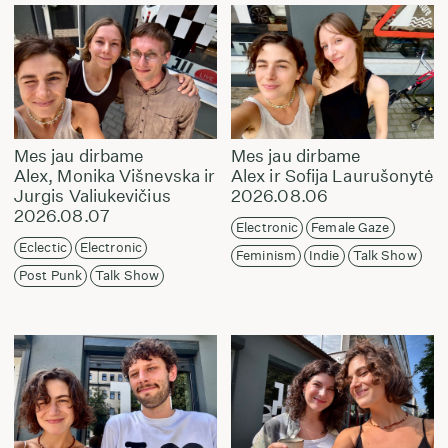
Mes jau dirbame
Mes jau dirbame
Alex, Monika Višnevska ir
Alex ir Sofija Laurušonytė
Jurgis Valiukevičius
2026.08.06
2026.08.07
Electronic
Female Gaze
Eclectic
Electronic
Feminism
Indie
Talk Show
Post Punk
Talk Show