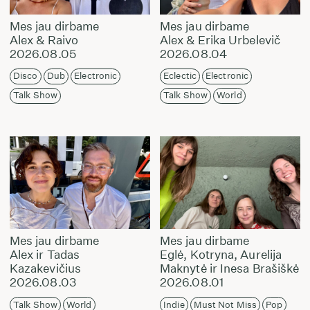
Mes jau dirbame
Mes jau dirbame
Alex & Raivo
Alex & Erika Urbelevič
2026.08.05
2026.08.04
Disco
Dub
Electronic
Eclectic
Electronic
Talk Show
Talk Show
World
Mes jau dirbame
Mes jau dirbame
Alex ir Tadas
Eglė, Kotryna, Aurelija
Kazakevičius
Maknytė ir Inesa Brašiškė
2026.08.03
2026.08.01
Talk Show
World
Indie
Must Not Miss
Pop