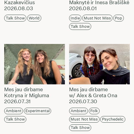
Kazakevičius
Maknytė ir Inesa Brašiškė
2026.08.03
2026.08.01
Talk Show
World
Indie
Must Not Miss
Pop
Talk Show
Mes jau dirbame
Mes jau dirbame
Kotryna ir Migluma
w/ Alex & Greta Ona
2026.07.31
2026.07.30
Ambient
Experimental
Ambient
Folk
Talk Show
Must Not Miss
Psychedelic
Talk Show