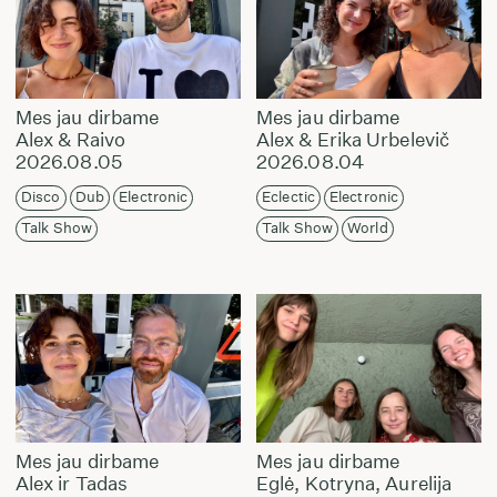
Mes jau dirbame
Mes jau dirbame
Alex & Raivo
Alex & Erika Urbelevič
2026.08.05
2026.08.04
Disco
Dub
Electronic
Eclectic
Electronic
Talk Show
Talk Show
World
Mes jau dirbame
Mes jau dirbame
Alex ir Tadas
Eglė, Kotryna, Aurelija