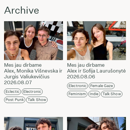
Archive
Mes jau dirbame
Mes jau dirbame
Alex, Monika Višnevska ir
Alex ir Sofija Laurušonytė
Jurgis Valiukevičius
2026.08.06
2026.08.07
Electronic
Female Gaze
Eclectic
Electronic
Feminism
Indie
Talk Show
Post Punk
Talk Show