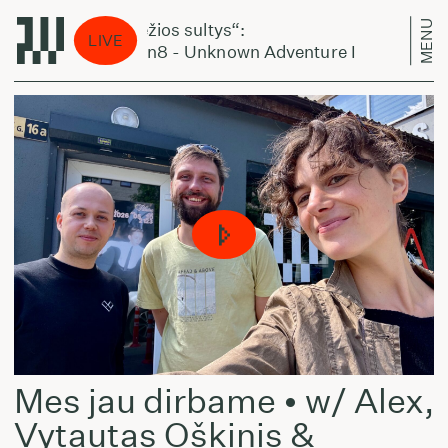
MENU
„Šviežios sultys“:
„Švi
LIVE
Coben8 - Unknown Adventure I
Cobe
Mes jau dirbame • w/ Alex,
Vytautas Oškinis &