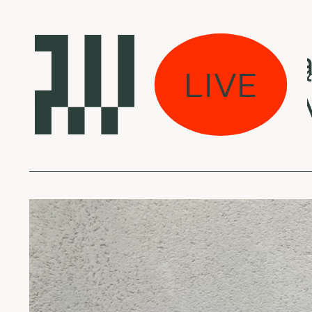
 eina per miestą:
LIVE
e James - Déjà Vu f