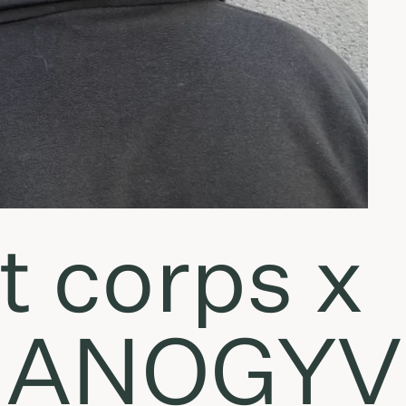
ft corps x
MANOGY