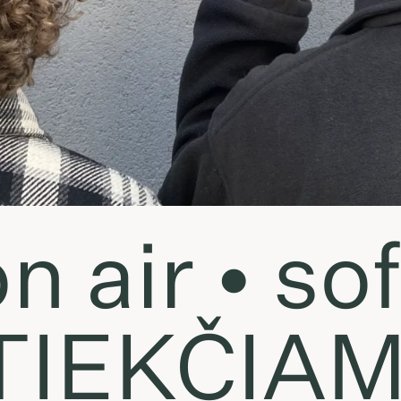
n air • so
TIEKČIA