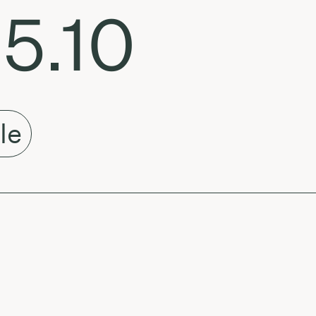
5.10
le