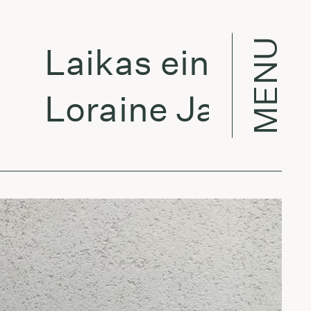
MENU
Laikas eina per mie
Loraine James - Déj