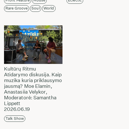
Front Feature
House
Eclectic
Rare Groove
Soul
World
Kultūrų Ritmu
Atidarymo diskusija. Kaip
muzika kuria priklausymo
jausmą? Moe Elamin,
Anastasiia Velykor,
Moderatorė: Samantha
Lippett
2026.06.19
Talk Show