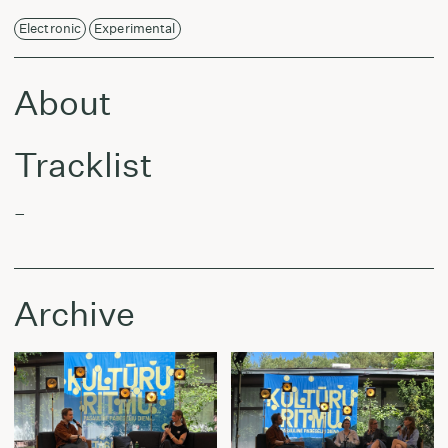
Electronic
Experimental
About
Tracklist
–
Archive