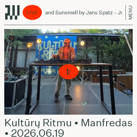
MENU
Forever and Sunsmell by Jans Spatz - July 4, 
LIVE
Kultūrų Ritmu • Manfredas
• 2026.06.19