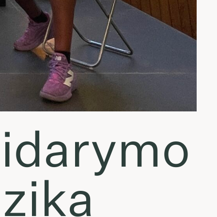
tidarymo
uzika