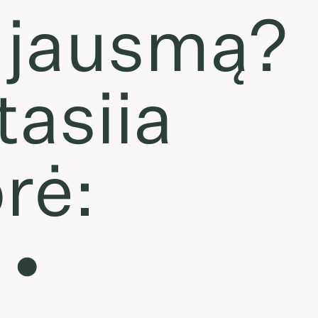
o jausmą?
asiia
rė:
 •