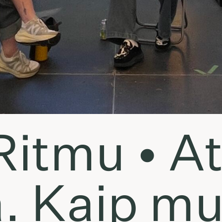
Ritmu • A
a. Kaip m