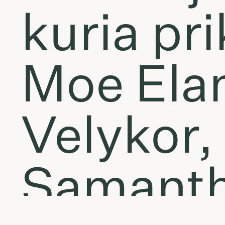
kuria pr
Moe Elam
Velykor,
Samantha