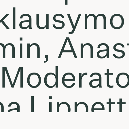
iklausym
in, Anast
 Moderato
 Lippett