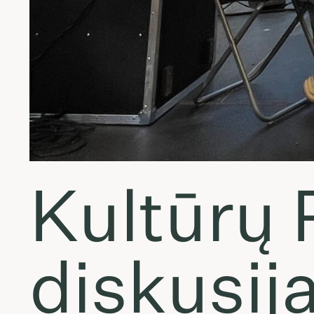
Kultūrų 
diskusij