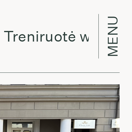
MENU
eniruotė w/ Rūta