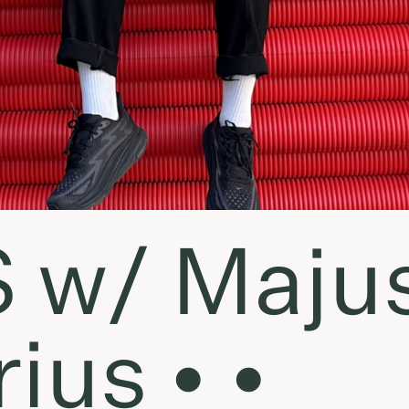
S w/ Maju
ius • •