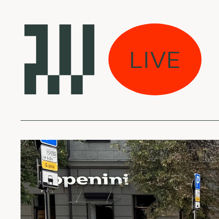
ruotė w/ Rūta
LIVE