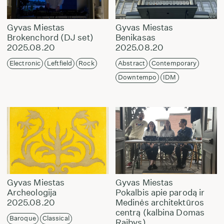
Gyvas Miestas
Gyvas Miestas
Brokenchord (DJ set)
Benikasas
2025.08.20
2025.08.20
Electronic
Leftfield
Rock
Abstract
Contemporary
Downtempo
IDM
Gyvas Miestas
Gyvas Miestas
Archeologija
Pokalbis apie parodą ir
2025.08.20
Medinės architektūros
centrą (kalbina Domas
Baroque
Classical
Raibys)