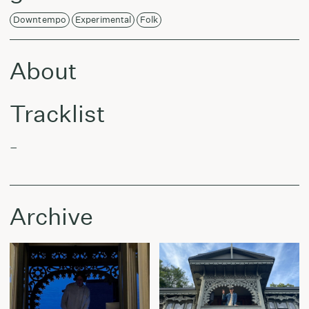
Downtempo
Experimental
Folk
About
Tracklist
–
Archive