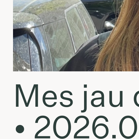
Mes jau 
• 2026.