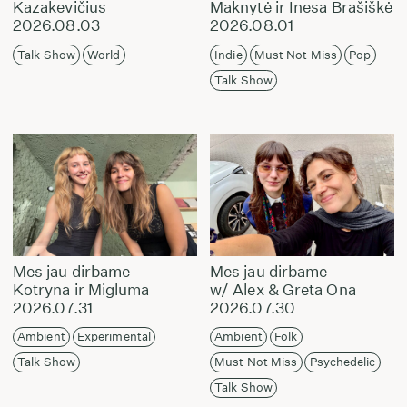
Kazakevičius
Maknytė ir Inesa Brašiškė
2026.08.03
2026.08.01
Talk Show
World
Indie
Must Not Miss
Pop
Talk Show
Mes jau dirbame
Mes jau dirbame
Kotryna ir Migluma
w/ Alex & Greta Ona
2026.07.31
2026.07.30
Ambient
Experimental
Ambient
Folk
Talk Show
Must Not Miss
Psychedelic
Talk Show