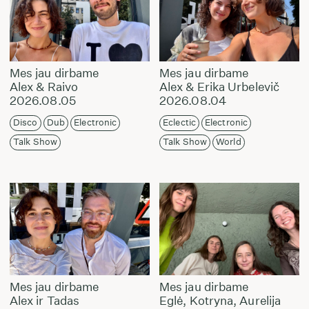
Mes jau dirbame
Mes jau dirbame
Alex & Raivo
Alex & Erika Urbelevič
2026.08.05
2026.08.04
Disco
Dub
Electronic
Eclectic
Electronic
Talk Show
Talk Show
World
Mes jau dirbame
Mes jau dirbame
Alex ir Tadas
Eglė, Kotryna, Aurelija