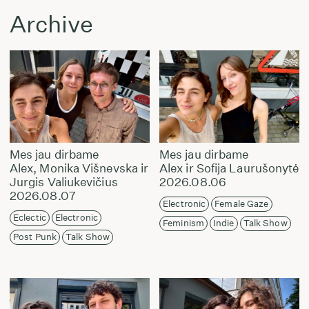
Archive
Mes jau dirbame
Mes jau dirbame
Alex, Monika Višnevska ir
Alex ir Sofija Laurušonytė
Jurgis Valiukevičius
2026.08.06
2026.08.07
Electronic
Female Gaze
Eclectic
Electronic
Feminism
Indie
Talk Show
Post Punk
Talk Show