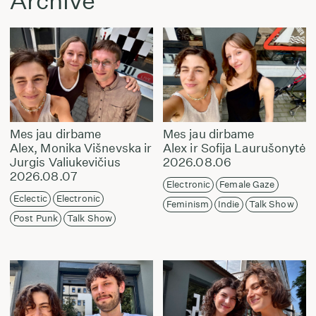
Archive
Mes jau dirbame
Mes jau dirbame
Alex, Monika Višnevska ir
Alex ir Sofija Laurušonytė
Jurgis Valiukevičius
2026.08.06
2026.08.07
Electronic
Female Gaze
Eclectic
Electronic
Feminism
Indie
Talk Show
Post Punk
Talk Show