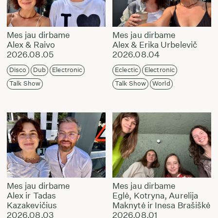
Mes jau dirbame
Mes jau dirbame
Alex & Raivo
Alex & Erika Urbelevič
2026.08.05
2026.08.04
Disco
Dub
Electronic
Eclectic
Electronic
Talk Show
Talk Show
World
Mes jau dirbame
Mes jau dirbame
Alex ir Tadas
Eglė, Kotryna, Aurelija
Kazakevičius
Maknytė ir Inesa Brašiškė
2026.08.03
2026.08.01