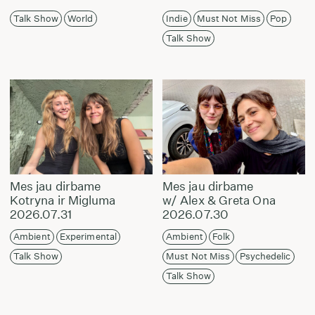
Talk Show
World
Indie
Must Not Miss
Pop
Talk Show
Mes jau dirbame
Mes jau dirbame
Kotryna ir Migluma
w/ Alex & Greta Ona
2026.07.31
2026.07.30
Ambient
Experimental
Ambient
Folk
Talk Show
Must Not Miss
Psychedelic
Talk Show