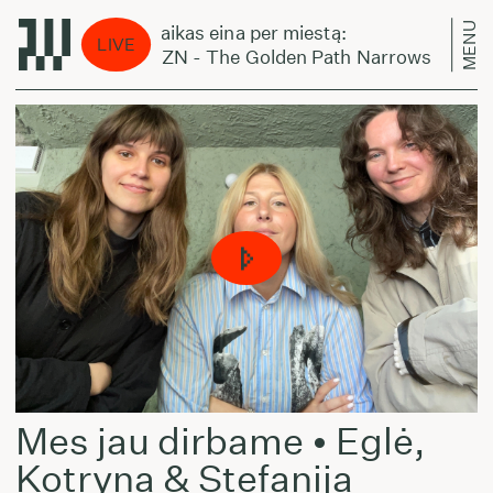
MENU
Laikas eina per miestą:
LIVE
CZN - The Golden Path Narrows
Mes jau dirbame • Eglė,
Kotryna & Stefanija