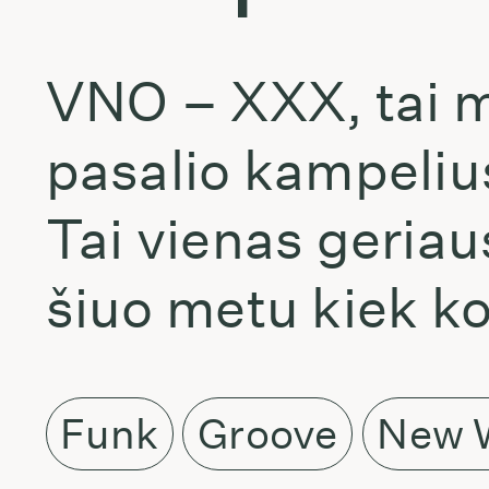
VNO – XXX, tai mu
pasalio kampelius,
Tai vienas geriau
šiuo metu kiek ko
Funk
Groove
New 