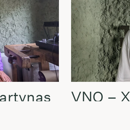
artynas
VNO – X
Karpovi