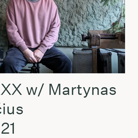
XX w/ Martynas
čius
21