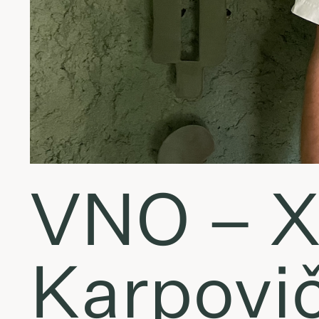
VNO – X
Karpovi