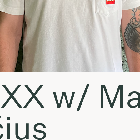
XX w/ Ma
čius