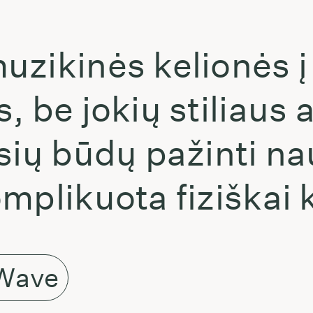
zikinės kelionės į
 be jokių stiliaus a
sių būdų pažinti na
mplikuota fiziškai k
Wave