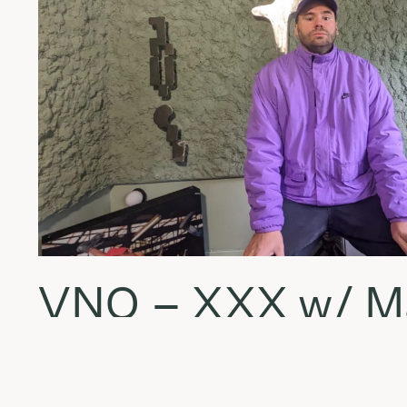
VNO – XXX w/ M
Karpovičius