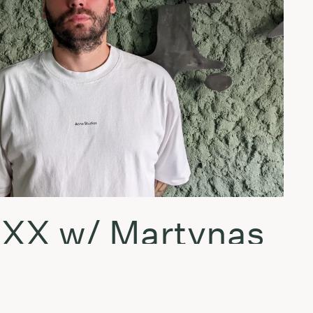
XX w/ Martynas
čius