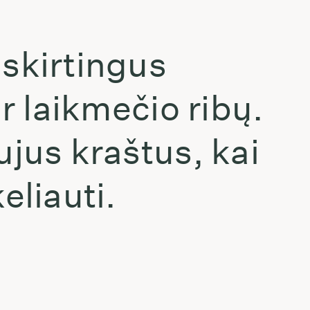
 skirtingus
r laikmečio ribų.
ujus kraštus, kai
eliauti.