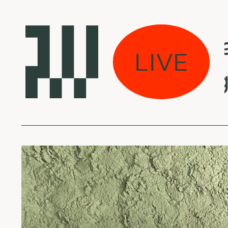
 eina per miestą:
LIVE
A - The Octagon