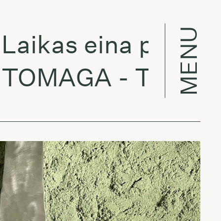
MENU
kas eina per miestą
AGA - The Octag