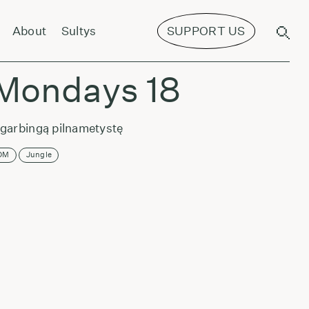
ru - Madam Korbya
About
Sultys
SUPPORT US
Mondays 18
garbingą pilnametystę
DM
Jungle