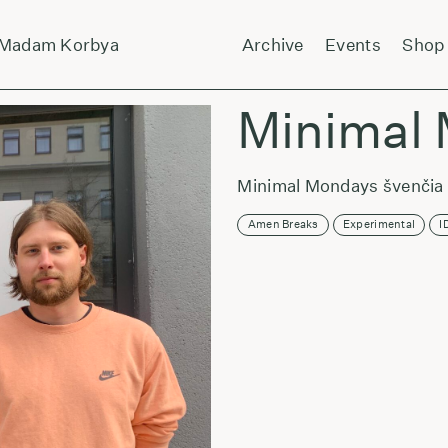
adam Korbya
Laikas eina per miestą:
Archive
Events
Shop
Mina
Minimal 
Minimal Mondays švenčia 
Amen Breaks
Experimental
I