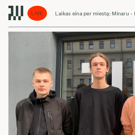
LIVE
Laikas eina per miestą:
Minaru - M