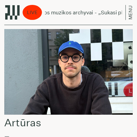
MENU
Lietuviškos muzikos archyvai - „Sukasi planetos
LIVE
Artūras
—