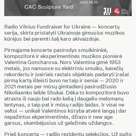
Radio Vilnius Fundraiser for Ukraine — koncertų
serija, skirta pristatyti Ukrainoje gimusius muzikos
kūrėjus bei paremti šalį karo akivaizdoje.
Pirmąjame koncerte pasirodys smuikininkė,
kompozitorė ir eksperimentinės muzikos pionierė
Valentina Goncharova. Nors Valentina gimė 1953
metais, jos namuose su elektriniu smuiku, kasečių
rekorderiu ir įvairiais rastais objektais padaryti įrašai
pirmą kartą išleisti buvo ne taip ir seniai — 2020 ir
2021 metais per mūsų gimtadienį pasirodžiusio
Nikoliaenko leible Shukai. Dėka to kompozitorė buvo
atrasta iš naujo bei rado kelią į daugelio melomanų
lentynas, o taip pat ir mūsų radijo laidas. Ir visai ne
veltui — unikali Valentinos kūryba atvėrė langą į dar
nepažintus ekperimentinės, džiazo ir new age
garsus, skambėjusius už geležinės uždangos.
Prieš koncertą — radijo rezidentų selekcijos. Už pulto