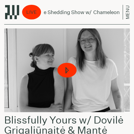
MENU
The Shedding Show w/ Chameleonas - July
LIVE
Blissfully Yours w/ Dovilė
Grigaliūnaitė & Mantė