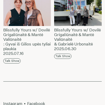
Blissfully Yours w/ Dovilė
Blissfully Yours w/ Dovilė
Grigaliūnaitė & Mantė
Grigaliūnaitė & Mantė
Valiūnaitė
Valiūnaitė
: Gyvai iš Gilios upės tyliai
& Gabrielė Urbonaitė
plaukia
2025.06.30
2025.07.16
Talk Show
Talk Show
Instagram
•
Facebook