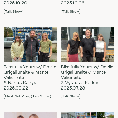
2025.10.20
2025.10.06
Talk Show
Talk Show
Blissfully Yours w/ Dovilė
Blissfully Yours w/ Dovilė
Grigaliūnaitė & Mantė
Grigaliūnaitė & Mantė
Valiūnaitė
Valiūnaitė
& Narius Kairys
& Vytautas Katkus
2025.09.22
2025.07.28
Must Not Miss
Talk Show
Talk Show