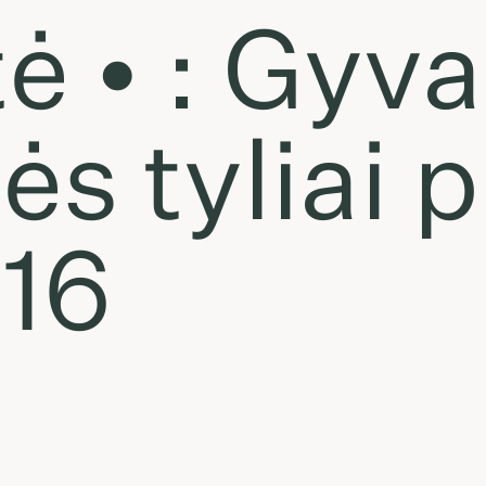
ė • : Gyvai
ės tyliai p
.16