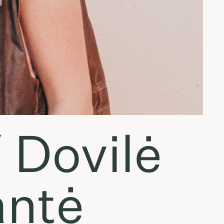
/ Dovilė
antė