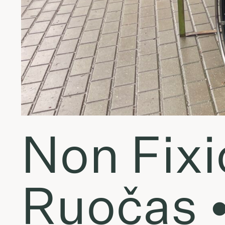
Non Fix
Ruočas •