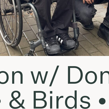
ion w/ Do
 & Birds •