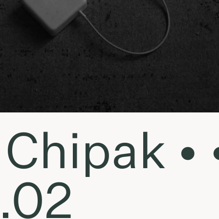
Chipak • 
.02