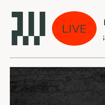
Laikas eina per 
LIVE
Loraine James - 