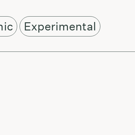
nic
Experimental