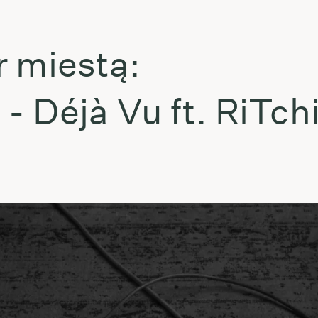
miestą:
Déjà Vu ft. RiTchie