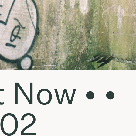
t Now • •
.02