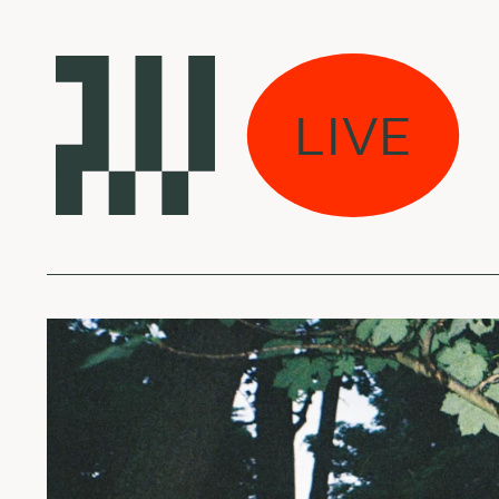
iruotė w/ Rūta
LIVE