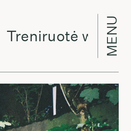
MENU
eniruotė w/ Rūta