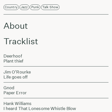
Country
Jazz
Punk
Talk Show
About
Tracklist
Deerhoof
Plant thief
Jim O’Rourke
Life goes off
Gnod
Paper Error
Hank Williams
I heard That Lonesome Whistle Blow