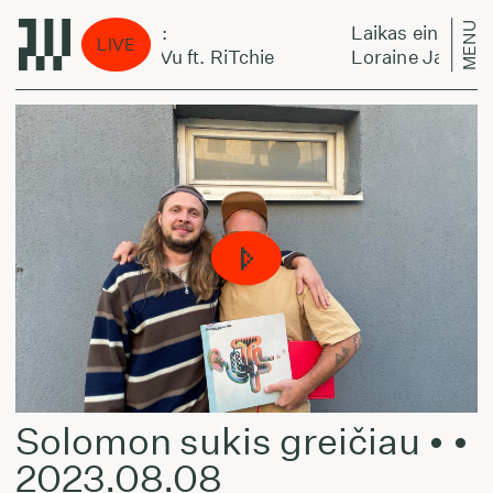
MENU
s eina per miestą:
Laikas eina per mi
LIVE
ne James - Déjà Vu ft. RiTchie
Loraine James - Dé
Solomon sukis greičiau • •
2023.08.08