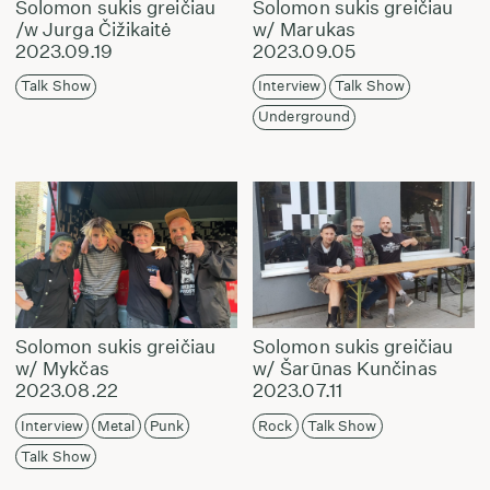
Solomon sukis greičiau
Solomon sukis greičiau
/w Jurga Čižikaitė
w/ Marukas
2023.09.19
2023.09.05
Talk Show
Interview
Talk Show
Underground
Solomon sukis greičiau
Solomon sukis greičiau
w/ Mykčas
w/ Šarūnas Kunčinas
2023.08.22
2023.07.11
Interview
Metal
Punk
Rock
Talk Show
Talk Show