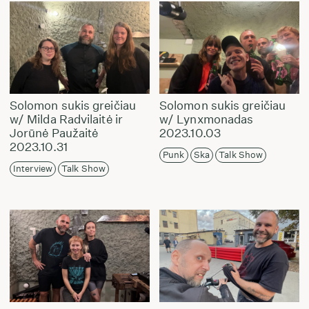
Solomon sukis greičiau
Solomon sukis greičiau
w/ Milda Radvilaitė ir
w/ Lynxmonadas
Jorūnė Paužaitė
2023.10.03
2023.10.31
Punk
Ska
Talk Show
Interview
Talk Show