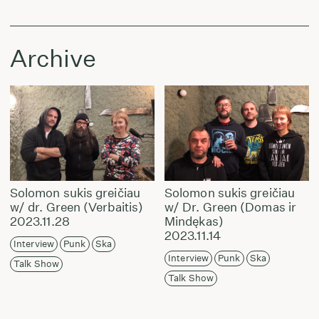
Archive
Solomon sukis greičiau
Solomon sukis greičiau
w/ dr. Green (Verbaitis)
w/ Dr. Green (Domas ir
2023.11.28
Mindękas)
2023.11.14
Interview
Punk
Ska
Interview
Punk
Ska
Talk Show
Talk Show