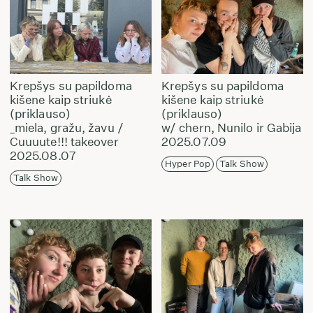
Krepšys su papildoma
Krepšys su papildoma
kišene kaip striukė
kišene kaip striukė
(priklauso)
(priklauso)
_miela, gražu, žavu /
w/ chern, Nunilo ir Gabija
Cuuuute!!! takeover
2025.07.09
2025.08.07
Hyper Pop
Talk Show
Talk Show