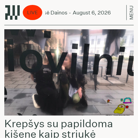
MENU
Pusė Dainos - August 6, 2026
Pu
LIVE
Krepšys su papildoma
kišene kaip striukė