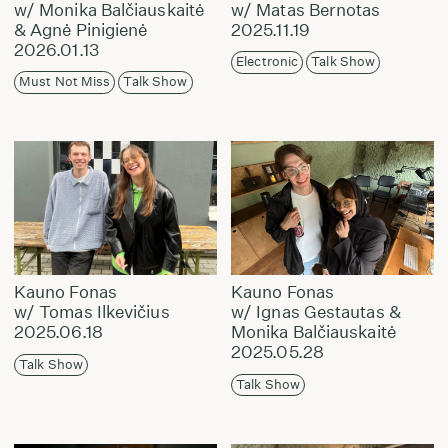
w/ Monika Balčiauskaitė
w/ Matas Bernotas
& Agnė Pinigienė
2025.11.19
2026.01.13
Electronic
Talk Show
Must Not Miss
Talk Show
Kauno Fonas
Kauno Fonas
w/ Tomas Ilkevičius
w/ Ignas Gestautas &
2025.06.18
Monika Balčiauskaitė
2025.05.28
Talk Show
Talk Show