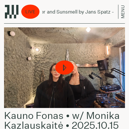
MENU
Forever and Sunsmell by Jans Spatz - July 4,
LIVE
Kauno Fonas • w/ Monika
Kazlauskaitė • 2025.10.15