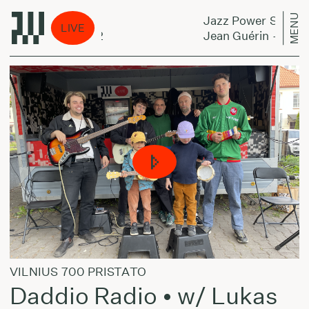
MENU
 Power Shower:
Jazz Power Shower:
LIVE
 Guérin - Triptik 2
Jean Guérin - Triptik
VILNIUS 700 PRISTATO
Daddio Radio • w/ Lukas