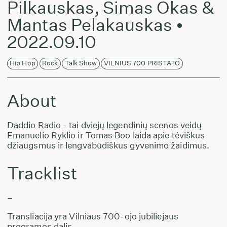
Pilkauskas, Simas Okas &
Mantas Pelakauskas •
2022.09.10
Hip Hop
Rock
Talk Show
VILNIUS 700 PRISTATO
About
Daddio Radio - tai dviejų legendinių scenos veidų
Emanuelio Ryklio ir Tomas Boo laida apie tėviškus
džiaugsmus ir lengvabūdiškus gyvenimo žaidimus.
Tracklist
–
Transliacija yra Vilniaus 700-ojo jubiliejaus
programos dalis.