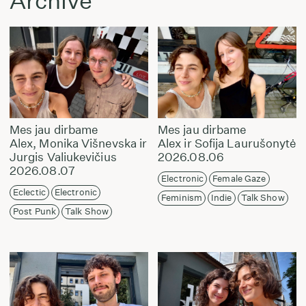
Archive
Mes jau dirbame
Mes jau dirbame
Alex, Monika Višnevska ir
Alex ir Sofija Laurušonytė
Jurgis Valiukevičius
2026.08.06
2026.08.07
Electronic
Female Gaze
Eclectic
Electronic
Feminism
Indie
Talk Show
Post Punk
Talk Show