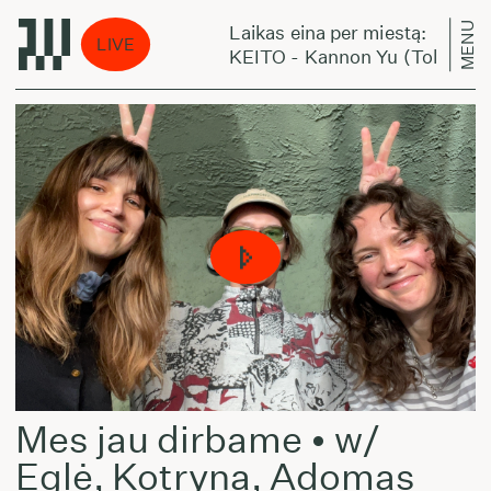
MENU
Laikas eina per miestą:
LIVE
th Atlas Remix)
KEITO - Kannon Yu (Tolouse Lo
Mes jau dirbame • w/
Eglė, Kotryna, Adomas