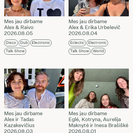
Mes jau dirbame
Mes jau dirbame
Alex & Raivo
Alex & Erika Urbelevič
2026.08.05
2026.08.04
Disco
Dub
Electronic
Eclectic
Electronic
Talk Show
Talk Show
World
Mes jau dirbame
Mes jau dirbame
Alex ir Tadas
Eglė, Kotryna, Aurelija
Kazakevičius
Maknytė ir Inesa Brašiškė
2026.08.03
2026.08.01