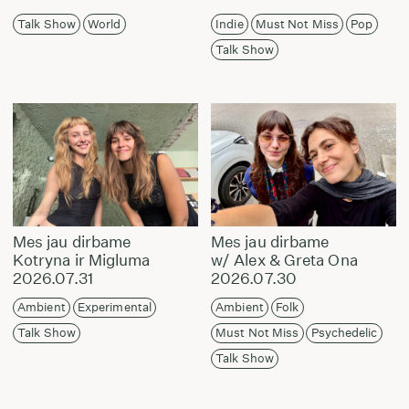
Talk Show
World
Indie
Must Not Miss
Pop
Talk Show
Mes jau dirbame
Mes jau dirbame
Kotryna ir Migluma
w/ Alex & Greta Ona
2026.07.31
2026.07.30
Ambient
Experimental
Ambient
Folk
Talk Show
Must Not Miss
Psychedelic
Talk Show