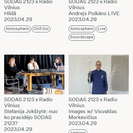
SODAS 2123 x Radio
SODAS 2123 x Radio
Vilnius
Vilnius
Hìldå
Andrejs Poikāns LIVE
2023.04.29
2023.04.29
Atmospheric
Chill Out
Atmospheric
Live
Soundscape
SODAS 2123 x Radio
SODAS 2123 x Radio
Vilnius
Vilnius
Stefanija Jokštytė: nuo
Images w/ Visvaldas
ko prasidėjo SODAS
Morkevičius
2123?
2023.04.29
2023.04.29
Ambient