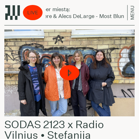
MENU
Laikas eina per miestą:
LIVE
King Kashmere & Alecs DeLarge - Most Blunted
SODAS 2123 x Radio
Vilnius • Stefanija