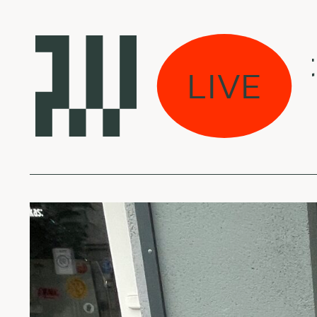
kas eina per miestą
LIVE
tlyn Aurelia Smith -