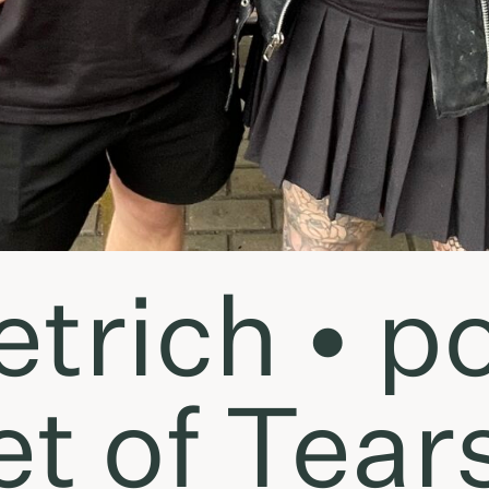
etrich • p
t of Tears