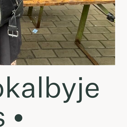
okalbyje
 •