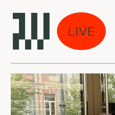
uviškos muzikos arc
LIVE