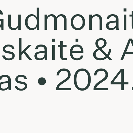
Gudmonait
skaitė & 
as • 2024