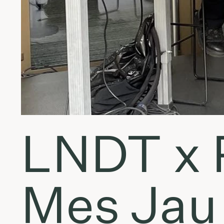
LNDT x R
Mes Jau