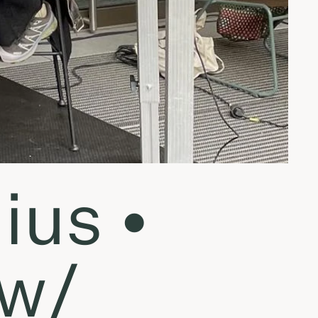
ius •
 w/