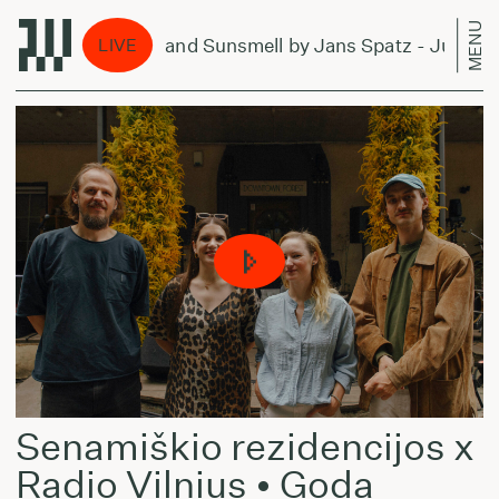
MENU
Forever and Sunsmell by Jans Spatz - July 4, 2
LIVE
Senamiškio rezidencijos x
Radio Vilnius • Goda