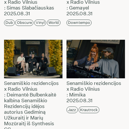
x Radio Vilnius
x Radio Vilnius
: Simas Slabačiauskas
: Gemayel
2025.08.31
2025.08.31
Dub
Obscure
Vinyl
World
Downtempo
Senamiškio rezidencijos
Senamiškio rezidencijos
x Radio Vilnius
x Radio Vilnius
: Deimantė Bulbenkaitė
: Mimika
kalbina Senamiškio
2025.08.31
Rezidencijų idėjos
Jazz
Krautrock
autorius Gediminą
Užkuraitį ir Marių
Mozūraitį iš Synthesis