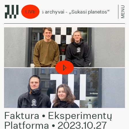
MENU
etuviškos muzikos archyvai - „Sukasi planetos“
L
LIVE
Faktura • Eksperimentų
Platforma • 2023.10.27