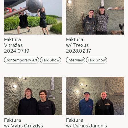
Faktura
Faktura
Vitražas
w/ Trexus
2024.07.19
2023.02.17
Contemporary Art
Talk Show
Interview
Talk Show
Faktura
Faktura
w/ Vytis Gruzdys
w/ Darius Janonis