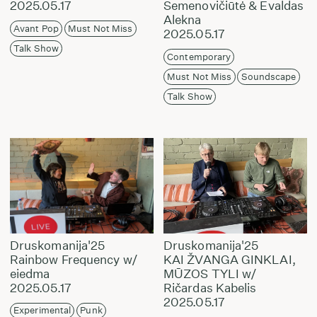
2025.05.17
Semenovičiūtė & Evaldas
Alekna
Avant Pop
Must Not Miss
2025.05.17
Talk Show
Contemporary
Must Not Miss
Soundscape
Talk Show
Druskomanija'25
Druskomanija'25
Rainbow Frequency w/
KAI ŽVANGA GINKLAI,
eiedma
MŪZOS TYLI w/
2025.05.17
Ričardas Kabelis
2025.05.17
Experimental
Punk