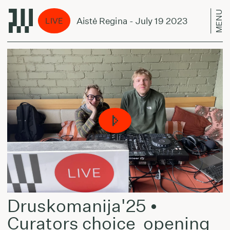
MENU
cene Unseen w/ Aistė Regina - July 19 2023
Sce
LIVE
Druskomanija'25 •
Curators choice_opening