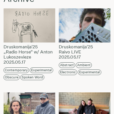
Druskomanija'25
Druskomanija'25
„Radio Horse“ w/ Anton
Raivo LIVE
Lukoszevieze
2025.05.17
2025.05.17
Abstract
Ambient
Contemporary
Experimental
Electronic
Experimental
Obscure
Spoken Word