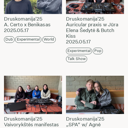
Druskomanija'25
Druskomanija'25
A. Certo x Benikasas
Auricular praxis w Jūra
2025.05.17
Elena Šedytė & Butch
Kiss
Dub
Experimental
World
2025.05.17
Experimental
Pop
Talk Show
Druskomanija'25
Druskomanija'25
Vaivorykštės manifestas
„SPA“ w/ Agnė