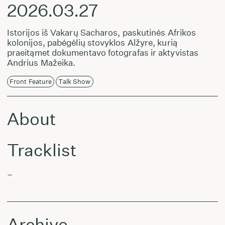
2026.03.27
Istorijos iš Vakarų Sacharos, paskutinės Afrikos
kolonijos, pabėgėlių stovyklos Alžyre, kurią
praeitąmet dokumentavo fotografas ir aktyvistas
Andrius Mažeika.
Front Feature
Talk Show
About
Tracklist
–
Archive