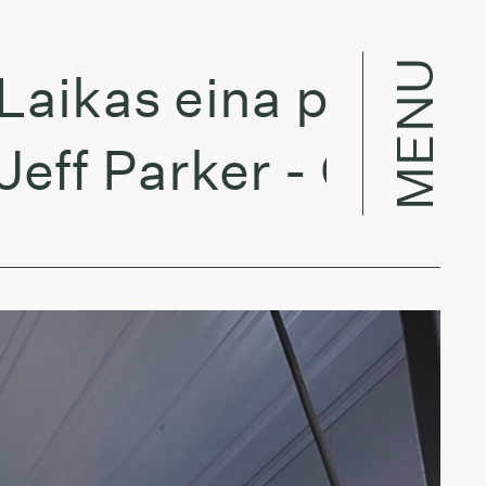
MENU
ikas eina per miest
ff Parker - Go Away