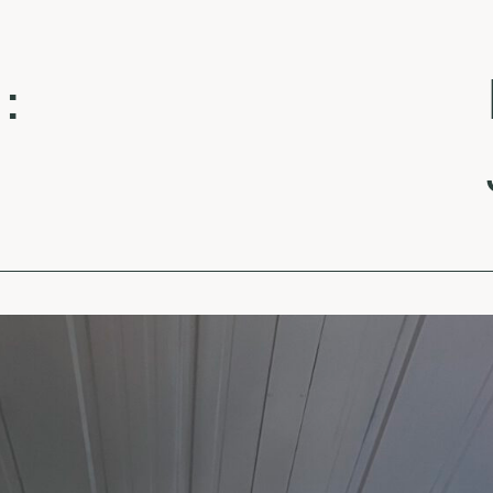
La
Je