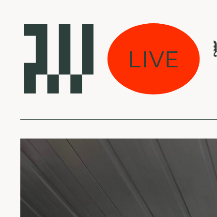
s eina per miestą:
LIVE
Parker - Go Away