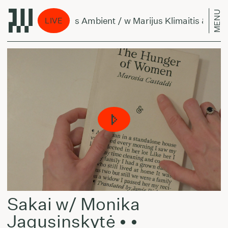
MENU
Per Amžius Ambient / w Marijus Klimaitis & Bellis
LIVE
Sakai w/ Monika
Jagusinskytė • •