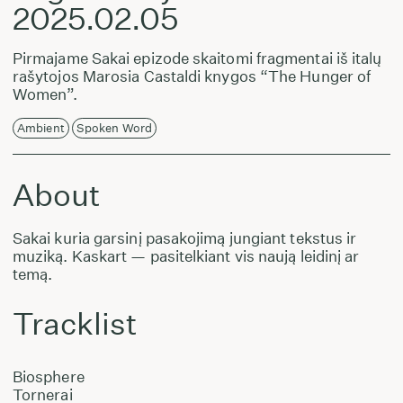
2025.02.05
Pirmajame Sakai epizode skaitomi fragmentai iš italų
rašytojos Marosia Castaldi knygos “The Hunger of
Women”.
Ambient
Spoken Word
About
Sakai kuria garsinį pasakojimą jungiant tekstus ir
muziką. Kaskart — pasitelkiant vis naują leidinį ar
temą.
Tracklist
Biosphere
Tornerai