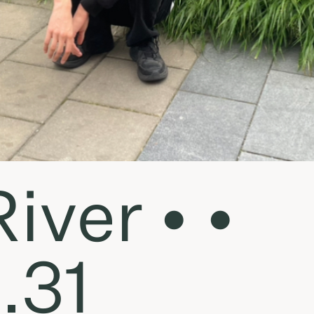
iver • •
.31