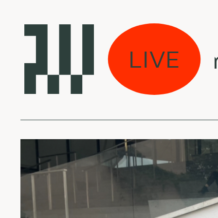
Mes jau dirbame 
LIVE