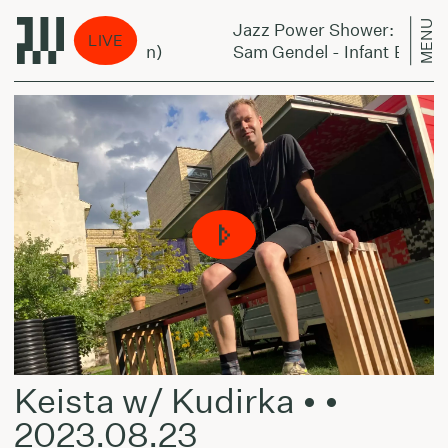
MENU
Jazz Power Shower:
LIVE
yes (Live In Japan)
Sam Gendel - Infant Eyes (Li
Keista w/ Kudirka • •
2023.08.23