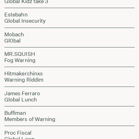
Global Kidz take 3
Estebahn
Global Insecurity
Mobach
Gl0bal
MR.SQUISH
Fog Warning
Hitmakerchinxs
Warning Riddim
James Ferraro
Global Lunch
Buffiman
Members of Warning
Proc Fiscal
Global Lawn