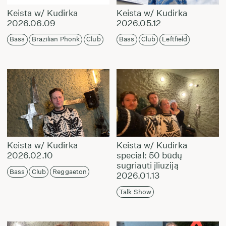
Keista w/ Kudirka
Keista w/ Kudirka
2026.06.09
2026.05.12
Bass
Brazilian Phonk
Club
Bass
Club
Leftfield
Keista w/ Kudirka
Keista w/ Kudirka
2026.02.10
special: 50 būdų
sugriauti įliuziją
Bass
Club
Reggaeton
2026.01.13
Talk Show